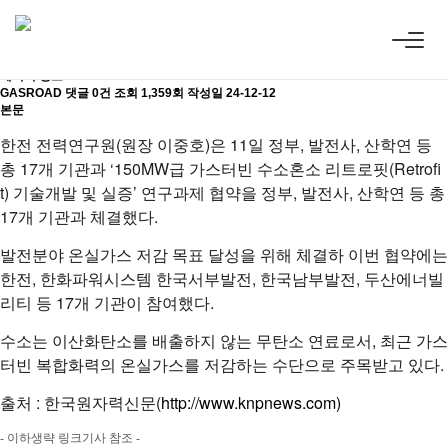
기
업
뉴
스
가
스
로
드
의
기
술
력
은
고
객
의
요
구
사
항
을
최
상
의
방
법
으
로
실
현
할
수
있
는
솔
루
션
의
길
(
R
O
A
D
)
을
열
어
드
.
2023.07.12. 전력연구원, 가스터빈 수소혼소 전환 실증 연구과제 협약
립
니
다
페이지 정보
GASROAD
댓글 0건
조회 1,359회
작성일 24-12-12
본문
한전 전력연구원(원장 이중호)은 11일 정부, 발전사, 산학연 등
총 17개 기관과 ‘150MW급 가스터빈 수소혼소 리트로핏(Retrofi
t) 기술개발 및 실증’ 연구과제 협약을 정부, 발전사, 산학연 등 총
17개 기관과 체결했다.
발전분야 온실가스 저감 목표 달성을 위해 체결하 이번 협약에는
한전, 한화파워시스템 한국서부발전, 한국남부발전, 두산에너빌
리티 등 17개 기관이 참여했다.
수소는 이산화탄소를 배출하지 않는 무탄소 연료로서, 최근 가스
터빈 복합화력의 온실가스를 저감하는 수단으로 주목받고 있다.
출처 : 한국원자력신문(
http://www.knpnews.com)
- 이하생략 링크기사 참조 -